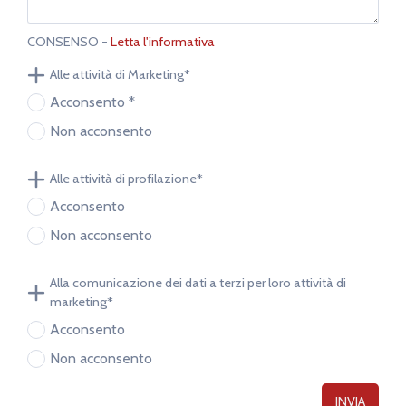
12.00 - 13.00
14.30 - 16.30
questo sito rappresentano un impegno contrattuale.
Annuncio pubblicitario con finalità promozionale.
16.30 - 18.30
Nessuna preferenza
CONSENSO -
Letta l'informativa
L'eventuale proposta di acquisto verrà perfezionata
all'interno dei locali commerciali della
Motor Market
s.r.l.
Alle attività di Marketing*
dopo presa visione dell'auto.
Acconsento *
Non acconsento
Alle attività di profilazione*
Acconsento
Non acconsento
Alla comunicazione dei dati a terzi per loro attività di
marketing*
Acconsento
Non acconsento
INVIA