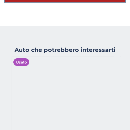
Auto che potrebbero interessarti
Usato
Us