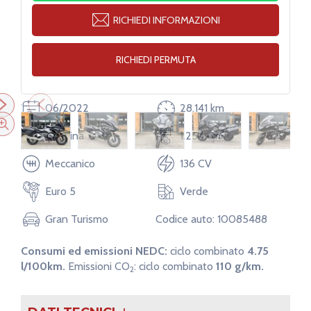
RICHIEDI INFORMAZIONI
RICHIEDI PERMUTA
06/2022
28.141 km
3
Benzina
1.254 cm
Meccanico
136 CV
Euro 5
Verde
Gran Turismo
Codice auto: 10085488
Consumi ed emissioni NEDC:
ciclo combinato
4.75
Altezza
146 cm
l/100km.
Emissioni CO
:
ciclo combinato
110 g/km.
2