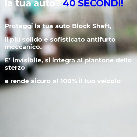
la tua auto?
40 SECONDI!
Proteggi la tua auto Block Shaft,
il più solido e sofisticato antifurto
meccanico.
E’ invisibile, si integra al piantone dello
sterzo
e rende sicuro al 100% il tuo veicolo