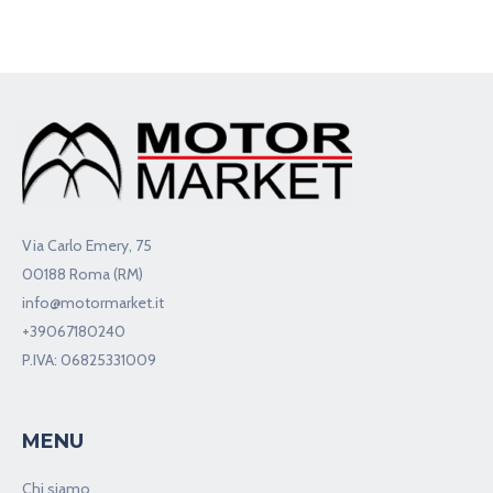
Via Carlo Emery, 75
00188 Roma (RM)
info@motormarket.it
+39067180240
P.IVA: 06825331009
MENU
Chi siamo