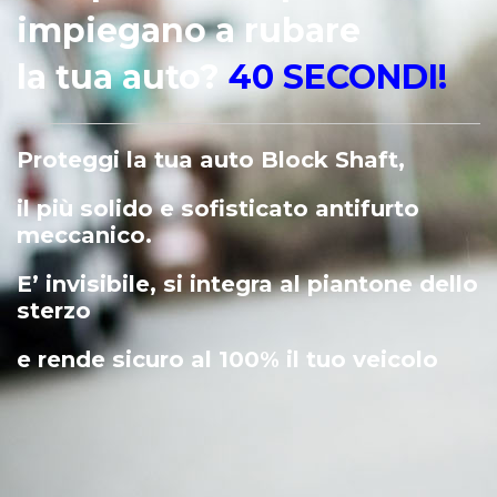
impiegano a rubare
la tua auto?
40 SECONDI!
Proteggi la tua auto Block Shaft,
il più solido e sofisticato antifurto
meccanico.
E’ invisibile, si integra al piantone dello
sterzo
e rende sicuro al 100% il tuo veicolo