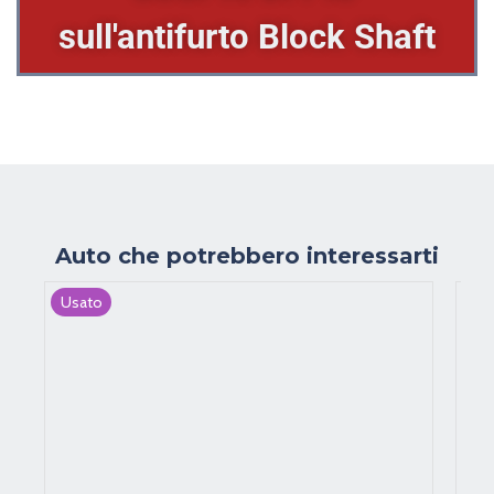
sull'antifurto Block Shaft
Auto che potrebbero interessarti
Usato
Us