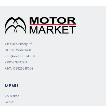
Via Carlo Emery, 75
00188 Roma (RM)
info@motormarket.it
+39067180240
P.IVA: 06825331009
MENU
Chi siamo
Servizi