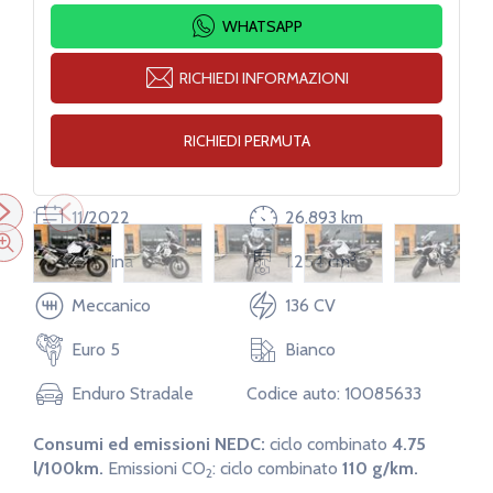
WHATSAPP
RICHIEDI INFORMAZIONI
RICHIEDI PERMUTA
11/2022
26.893 km
3
Benzina
1.254 cm
Meccanico
136 CV
Euro 5
Bianco
Enduro Stradale
Codice auto: 10085633
Consumi ed emissioni NEDC:
ciclo combinato
4.75
Altezza
146 cm
l/100km.
Emissioni CO
:
ciclo combinato
110 g/km.
2