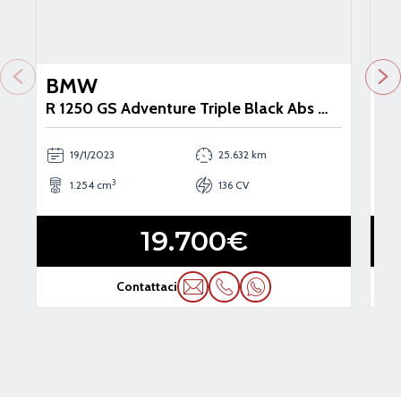
BMW
B
R 1250 GS Adventure Triple Black Abs my21
R 
19/1/2023
25.632 km
3
1.254 cm
136 CV
19.700€
Contattaci