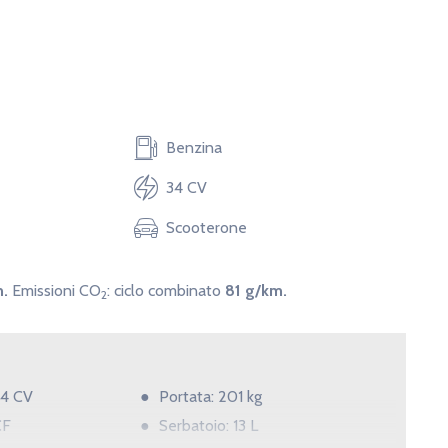
Benzina
34 CV
Scooterone
m.
Emissioni CO
:
ciclo combinato
81 g/km.
2
34 CV
Portata: 201 kg
CF
Serbatoio: 13 L