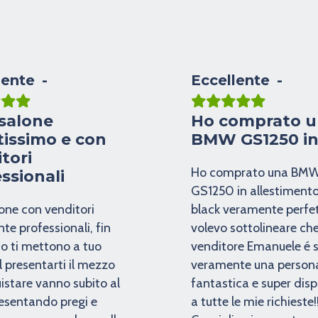
lente
Eccellente
salone
Ho comprato 
tissimo e con
BMW GS1250 i
tori
Ho comprato una BM
ssionali
GS1250 in allestimento 
one con venditori
black veramente perfet
te professionali, fin
volevo sottolineare che 
to ti mettono a tuo
venditore Emanuele é 
l presentarti il mezzo
veramente una person
istare vanno subito al
fantastica e super disp
esentando pregi e
a tutte le mie richieste!