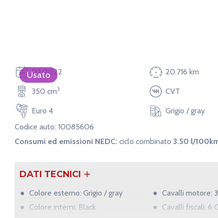
02/2022
20.716 km
Usato
3
350 cm
CVT
Euro 4
Grigio / gray
Codice auto: 10085606
Consumi ed emissioni NEDC:
ciclo combinato
3.50 l/100k
DATI TECNICI
Colore esterno: Grigio / gray
Cavalli motore: 
Colore interni: Black
Cavalli fiscali: 6 