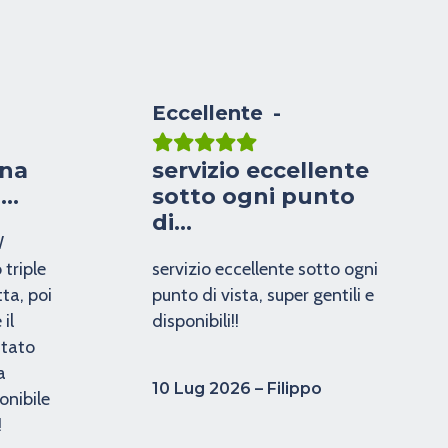
Eccellente
una
servizio eccellente
n…
sotto ogni punto
di…
W
triple
servizio eccellente sotto ogni
ta, poi
punto di vista, super gentili e
il
disponibili!!
stato
a
10 Lug 2026 – Filippo
onibile
!