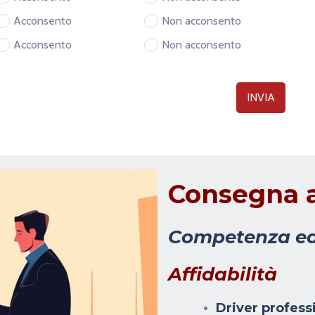
Acconsento
Non acconsento
Acconsento
Non acconsento
INVIA
Altezza
130 cm
Consegna a
ta, la preghiamo di riprovare.
ta con successo.
Competenza e
Larghezza
Affidabilità
83 cm
Driver profess