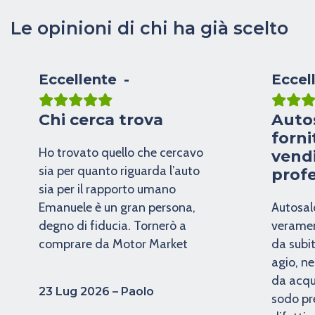
Le opinioni di chi ha già scelto
Eccellente
Eccel
Chi cerca trova
Auto
forni
Ho trovato quello che cercavo
vendi
sia per quanto riguarda l’auto
profe
sia per il rapporto umano
Emanuele è un gran persona,
Autosal
degno di fiducia. Tornerò a
veramen
comprare da Motor Market
da subi
agio, ne
da acqu
23 Lug 2026 – Paolo
sodo pr