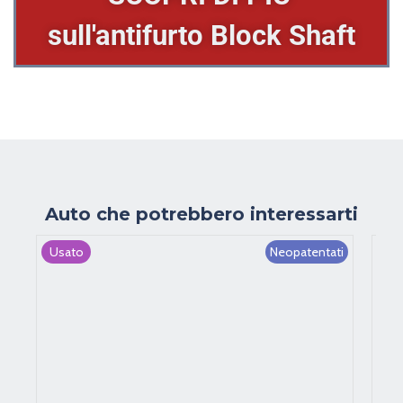
sull'antifurto Block Shaft
Auto che potrebbero interessarti
Usato
Neopatentati
Us