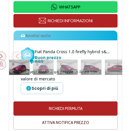
WHATSAPP
RICHIEDI INFORMAZIONI
Analisi auto
Fiat
Panda Cross
1.0 firefly hybrid s&s 70cv 5p
Buon prezzo
Quest'auto ha un prezzo in linea con il
valore di mercato
Scopri di più
RICHIEDI PERMUTA
Altezza
161 cm
ATTIVA NOTIFICA PREZZO