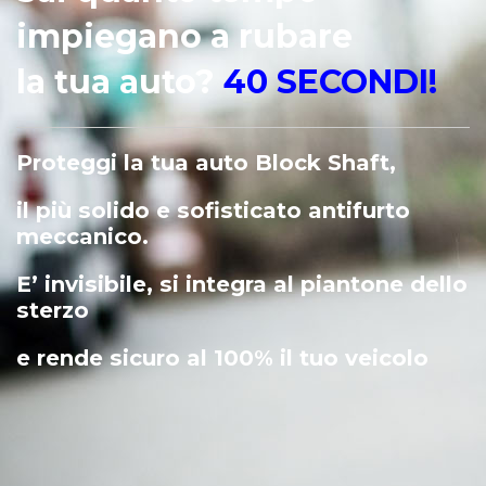
impiegano a rubare
la tua auto?
40 SECONDI!
Proteggi la tua auto Block Shaft,
il più solido e sofisticato antifurto
meccanico.
E’ invisibile, si integra al piantone dello
sterzo
e rende sicuro al 100% il tuo veicolo