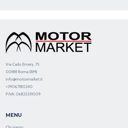
Via Carlo Emery, 75
00188 Roma (RM)
info@motormarket.it
+39067180240
P.IVA: 06825331009
MENU
Chi siamo