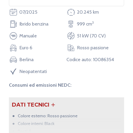
07/2025
20.245 km
Lunghezza
Larghezza
3
Ibrido benzina
999 cm
371 cm
171 cm
Manuale
51 kW (70 CV)
Euro 6
Rosso passione
Berlina
Codice auto: 10086354
Neopatentati
Consumi ed emissioni NEDC:
DATI TECNICI
Colore esterno: Rosso passione
Colore interni: Black
Posti: 5