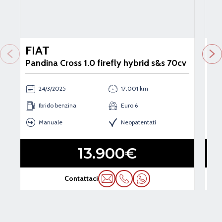
FIAT
F
Pandina Cross 1.0 firefly hybrid s&s 70cv
Pan
24/3/2025
17.001 km
Ibrido benzina
Euro 6
Manuale
Neopatentati
13.900€
Contattaci