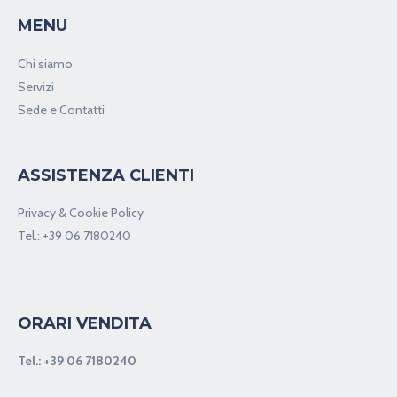
info@motormarket.it
+39067180240
P.IVA: 06825331009
MENU
Chi siamo
Servizi
Sede e Contatti
ASSISTENZA CLIENTI
Privacy & Cookie Policy
Tel.:
+39 06.7180240