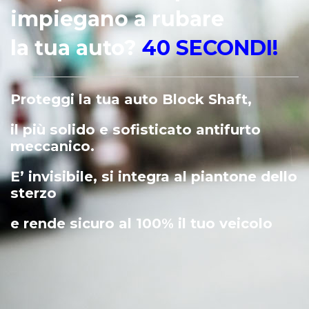
Sai quanto tempo
impiegano a rubare
la tua auto?
40 SECONDI!
Proteggi la tua auto Block Shaft,
il più solido e sofisticato antifurto
meccanico.
E’ invisibile, si integra al piantone dello