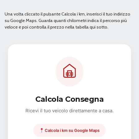
L'abitacolo della Panda Van è stato progettato per offrire
praticità, comfort e funzionalità durante ogni giornata
Una volta cliccato il pulsante Calcola i km, inserisci il tuo indirizzo
lavorativa. Un ambiente accogliente e ben organizzato
su Google Maps. Guarda quanti chilometri indica il percorso più
che diventa un vero rifugio durante gli spostamenti, grazie
veloce e poi controlla il prezzo nella tabella qui sotto.
a materiali resistenti e finiture curate che regalano una
piacevole sensazione di qualità. La dotazione è pensata
per semplificare la guida quotidiana e rendere ogni viaggio
più confortevole.
Tra gli equipaggiamenti troviamo:
Climatizzatore
Servosterzo Dualdrive con funzione City
Vetri elettrici anteriori
Calcola Consegna
Chiusura centralizzata
Sistema audio con radio
Ricevi il tuo veicolo direttamente a casa.
Presa USB/AUX
Trazione integrale 4x4
Vano di carico dedicato per utilizzo
Calcola i km su Google Maps
professionale