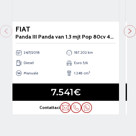
Usato
Us
FIAT
F
Panda III Panda van 1.3 mjt Pop 80cv 4x4 2p.ti serie 2 E6
24/7/2018
187.202 km
Diesel
Euro 5/6
3
Manuale
1.248 cm