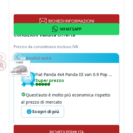
RICHIEDI INFORMAZIONI
WHATSAPP
Condizioni Validità Offerta
Prezzo da considerarsi escluso IVA
Analisi auto
Fiat
Panda 4x4
Panda III van 0.9 Pop 85cv 2p.ti serie 3 E6d-temp
Super prezzo
Quest'auto è molto più economica rispetto
al prezzo di mercato
Scopri di più
160 cm
Altezza
RICHIEDI PERMUTA