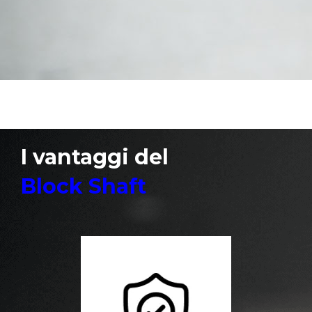
sterzo
e rende sicuro al 100% il tuo veicolo
I vantaggi del
Block Shaft