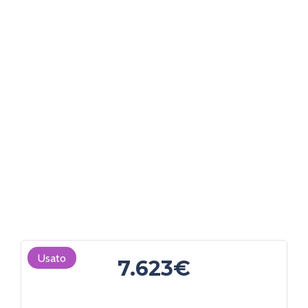
Usato
7.623€