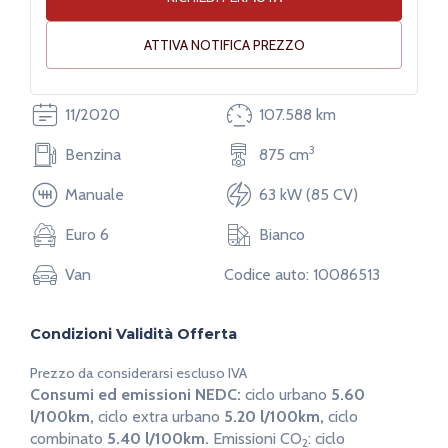
ATTIVA NOTIFICA PREZZO
Lunghezza
Larghezza
369 cm
167 cm
11/2020
107.588 km
3
Benzina
875 cm
Manuale
63 kW (85 CV)
Euro 6
Bianco
Van
Codice auto: 10086513
Condizioni Validità Offerta
Prezzo da considerarsi escluso IVA
Consumi ed emissioni NEDC:
ciclo urbano
5.60
l/100km,
ciclo extra urbano
5.20 l/100km,
ciclo
combinato
5.40 l/100km.
Emissioni CO
:
ciclo
2