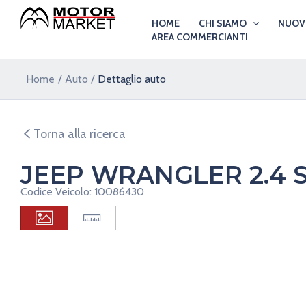
Vai
HOME
CHI SIAMO
NUO
al
AREA COMMERCIANTI
contenuto
Home
Auto
Dettaglio auto
Torna alla ricerca
JEEP WRANGLER 2.4 
Codice Veicolo: 10086430