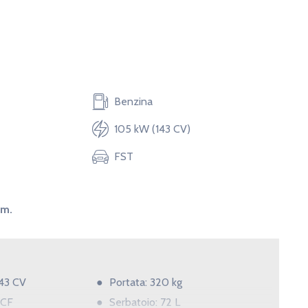
Benzina
105 kW (143 CV)
FST
km.
143 CV
Portata: 320 kg
3 CF
Serbatoio: 72 L