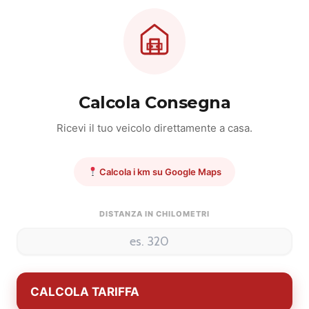
 il viaggio del vostro veicolo con aggiornamenti in tempo reale (chiedi al
nica potrebbero non coincidere con l’effettivo
Calcola Consegna
 pubblicati nei diversi portali web.
Ricevi il tuo veicolo direttamente a casa.
aratteristiche dello specifico veicolo.
Motor Market
s.r.l.
ongruenze, che non rappresentano in alcun modo un impegno
ito rappresentano un impegno contrattuale. Annuncio
Calcola i km su Google Maps
i acquisto verrà perfezionata all'interno dei locali
'auto.
DISTANZA IN CHILOMETRI
CALCOLA TARIFFA