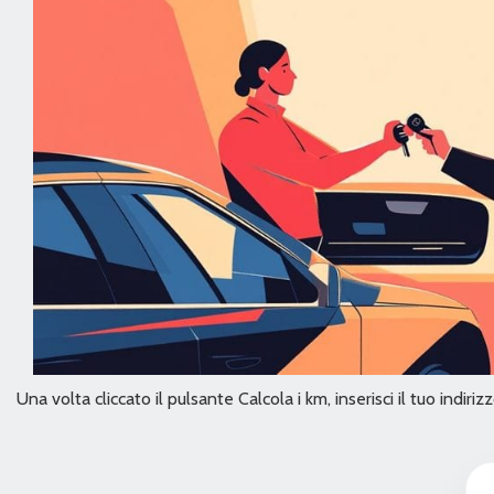
Optional principali:
Motore benzina 143 CV
Cambio manuale
Trazione ideale per off-road
Colorazione nera
Struttura robusta e iconica
Via Carlo Emery, 75 - 00188 Roma (RM)
I nostri orari:
LUNEDI - VENERDI 9.00 - 12.30 | 14.30 - 18.30 |
SABATO 9.00 - 13.00 | DOMENICA Chiuso*
Una volta cliccato il pulsante Calcola i km, inserisci il tuo indir
Visita il nostro sito:
https://www.motormarket.it
PERMUTIAMO LA TUA AUTO USATA!!!
CONSEGNA A DOMICILIO