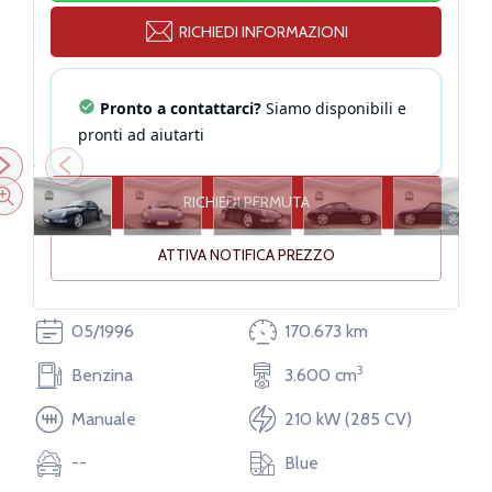
RICHIEDI INFORMAZIONI
Pronto a contattarci?
Siamo disponibili e
pronti ad aiutarti
RICHIEDI PERMUTA
ATTIVA NOTIFICA PREZZO
05/1996
170.673 km
3
Benzina
3.600 cm
Altezza
130 cm
Manuale
210 kW (285 CV)
--
Blue