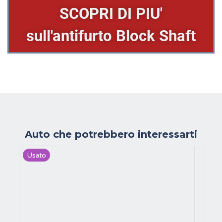
Il dispostivio Block Shaft ti protegge
dai ladri.
SCOPRI DI PIU'
sull'antifurto Block Shaft