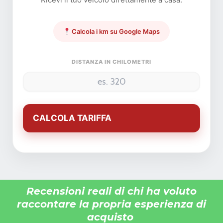
incongruenze, che non rappresentano in alcun modo un
impegno contrattuale. In nessun caso i prezzi pubblicati su
questo sito rappresentano un impegno contrattuale.
Calcola i km su Google Maps
Annuncio pubblicitario con finalità promozionale.
L'eventuale proposta di acquisto verrà perfezionata
DISTANZA IN CHILOMETRI
all'interno dei locali commerciali della
Motor Market
s.r.l.
dopo presa visione dell'auto.
CALCOLA TARIFFA
Recensioni reali di chi ha voluto
raccontare la propria esperienza di
acquisto