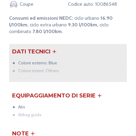
Coupe
Codice auto: 10086548
Lunghezza
Larghezza
425 cm
174 cm
Consumi ed emissioni NEDC:
ciclo urbano
16.90
l/100km,
ciclo extra urbano
9.30 l/100km,
ciclo
combinato
7.80 l/100km.
DATI TECNICI
Colore esterno: Blue
Colore interni: Others
Posti: 2
Alimentazione: Benzina
Trazione: Integrale
EQUIPAGGIAMENTO DI SERIE
3
Cilindrata: 3.600 cm
Abs
Potenza motore: 210 kW
Airbag guida
Cavalli motore: 285 CV
Airbag passeggero
Cavalli fiscali: 30 CF
Alzacristalli elettrici
NOTE
Lunghezza: 425 cm