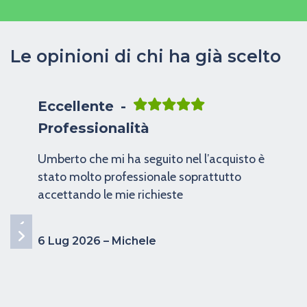
Le opinioni di chi ha già scelto
Eccellente
Sono Andato per vedere una
Toyota Yaris…
Sono Andato per vedere una Toyota Yaris
Posto molto bello pieno di auto di ogni tipo
qualsiasi auto lì c’è Per non parlare del
personale io ho conosciuto Alessio un
ragazzo super disponibile e soprattutto
paziente con clienti come me
Gentile mi
ha fatto vedere svariate auto anche con
40 gradi è stato lì fuori mezz’ora a farmi