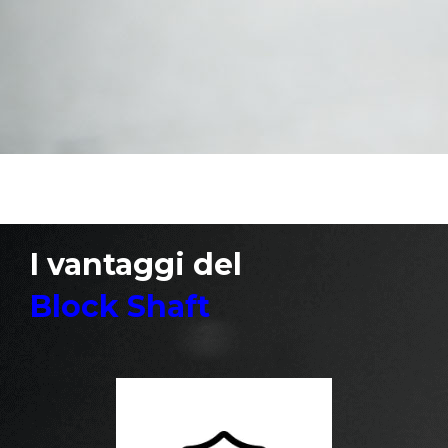
il più solido e sofisticato antifurto
meccanico.
E’ invisibile, si integra al piantone dello
sterzo
e rende sicuro al 100% il tuo veicolo