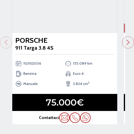
Auto che potrebbero interessarti
Usato
Us
PORSCHE
P
911 Targa 3.8 4S
91
10/11/2006
155.089 km