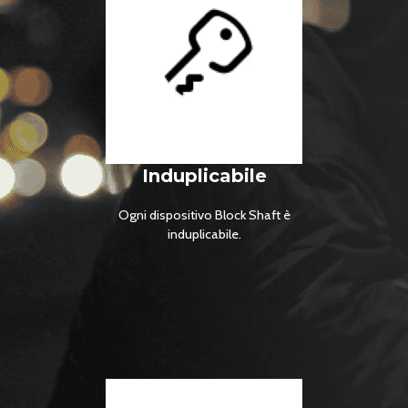
risolve i problemi legati ai ladri.
Induplicabile