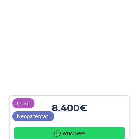
Usato
8.400€
Neopatentati
WHATSAPP