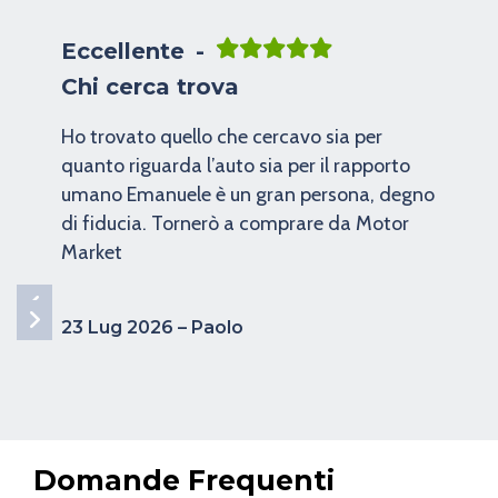
Eccellente
Autosalone fornitissimo e con
venditori professionali
Autosalone con venditori veramente
professionali, fin da subito ti mettono a tuo
agio, nel presentarti il mezzo da acquistare
vanno subito al sodo presentando pregi e
difetti senza nascondere nulla, se ci sono
anomalie lo fanno subito presente e si
mostrano subito disponibili a risolverli in
caso di acquisto del mezzo, tramite la loro
officina. Che dire pienamente soddisfatto
di aver acquistato da loro una BMW F 800
GT