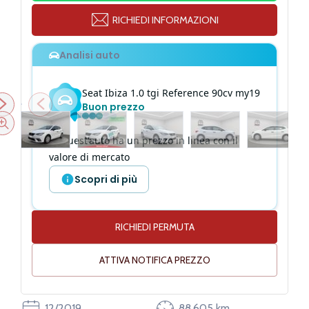
RICHIEDI INFORMAZIONI
Analisi auto
Seat
Ibiza
1.0 tgi Reference 90cv my19
Buon prezzo
Quest'auto ha un prezzo in linea con il
valore di mercato
Scopri di più
RICHIEDI PERMUTA
Altezza
145 cm
ATTIVA NOTIFICA PREZZO
12/2019
88.605 km