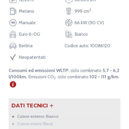
Lunghezza
Larghezza
3
Metano
999 cm
406 cm
178 cm
Manuale
66 kW (90 CV)
Euro 6-DG
Bianco
Berlina
Codice auto: 10086120
Neopatentati
Consumi ed emissioni WLTP:
ciclo combinato
5,7 - 6,2
l/100km.
Emissioni CO
:
ciclo combinato
102 - 111 g/km.
2
DATI TECNICI
Colore esterno: Bianco
Colore interni: Black