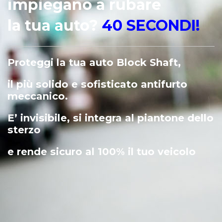
Sai quanto tempo
impiegano a rubare
la tua auto?
40 SECONDI!
Proteggi la tua auto Block Shaft,
il più solido e sofisticato antifurto
meccanico.
E’ invisibile, si integra al piantone dello
sterzo