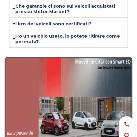
23 Lug 2026 – Federico
Domande Frequenti
Che garanzie ci sono sui veicoli acquistati
presso Motor Market?
I km dei veicoli sono certificati?
Ho un veicolo usato, lo potete ritirare come
permuta?
Chia