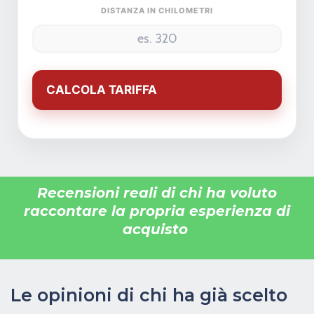
declina ogni responsabilità per eventuali involontarie
DISTANZA IN CHILOMETRI
incongruenze, che non rappresentano in alcun modo un
impegno contrattuale. In nessun caso i prezzi pubblicati su
questo sito rappresentano un impegno contrattuale.
Annuncio pubblicitario con finalità promozionale.
L'eventuale proposta di acquisto verrà perfezionata
CALCOLA TARIFFA
all'interno dei locali commerciali della
Motor Market
s.r.l.
dopo presa visione dell'auto.
Recensioni reali di chi ha voluto
raccontare la propria esperienza di
acquisto
Le opinioni di chi ha già scelto