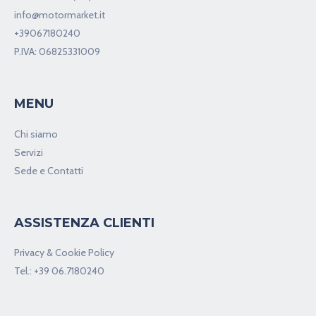
Via Carlo Emery, 75
00188 Roma (RM)
info@motormarket.it
+39067180240
P.IVA: 06825331009
MENU
Chi siamo
Servizi
Sede e Contatti
ASSISTENZA CLIENTI