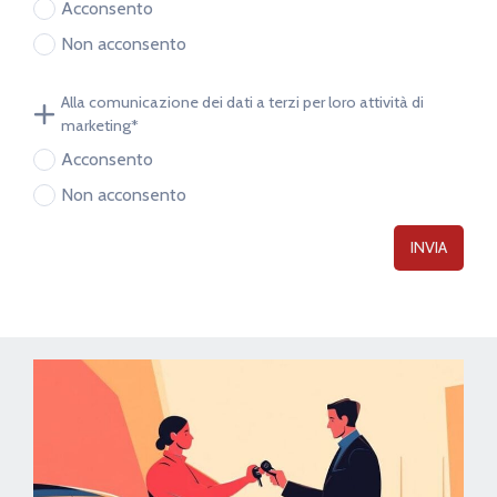
Acconsento
Non acconsento
Alla comunicazione dei dati a terzi per loro attività di
marketing*
Acconsento
Non acconsento
INVIA
La richiesta non è stata inviata, la
Richiesta inviata con successo.
preghiamo di riprovare.