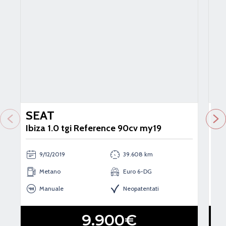
Usato
Neopatentati
Us
SEAT
S
Ibiza 1.0 tgi Reference 90cv my19
Ibi
9/12/2019
39.608 km
Metano
Euro 6-DG
Manuale
Neopatentati