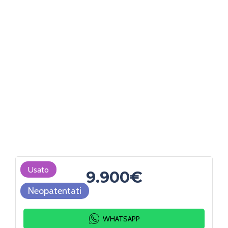
Usato
9.900€
Neopatentati
WHATSAPP