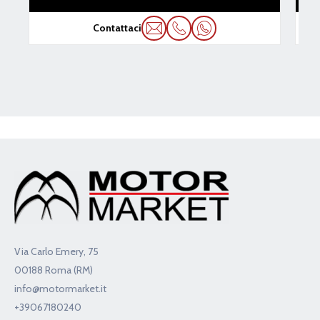
9.900€
Contattaci
Via Carlo Emery, 75
00188 Roma (RM)