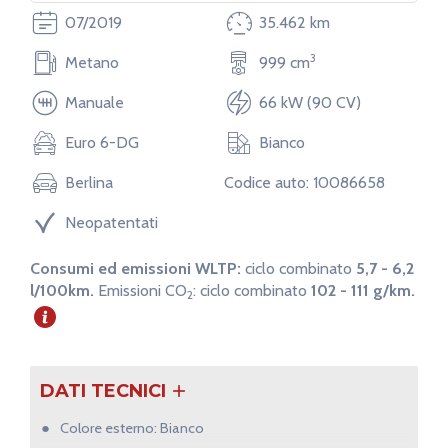
Lunghezza
Larghezza
07/2019
35.462 km
406 cm
178 cm
3
Metano
999 cm
Manuale
66 kW (90 CV)
Euro 6-DG
Bianco
Berlina
Codice auto: 10086658
Neopatentati
Consumi ed emissioni WLTP:
ciclo combinato
5,7 - 6,2
l/100km.
Emissioni CO
:
ciclo combinato
102 - 111 g/km.
2
DATI TECNICI
Colore esterno: Bianco