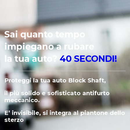
Sai quanto tempo
impiegano a rubare
la tua auto?
40 SECONDI!
Proteggi la tua auto Block Shaft,
il più solido e sofisticato antifurto
meccanico.
E’ invisibile, si integra al piantone dello