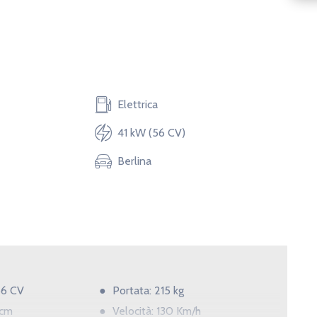
Elettrica
41 kW (56 CV)
Berlina
56 CV
Portata: 215 kg
 cm
Velocità: 130 Km/h