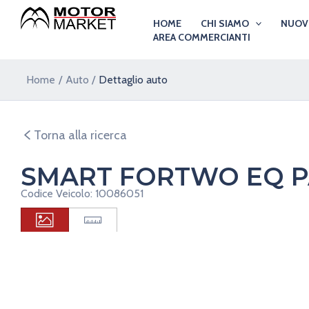
Vai
HOME
CHI SIAMO
NUO
al
AREA COMMERCIANTI
contenuto
Home
Auto
Dettaglio auto
Torna alla ricerca
SMART FORTWO EQ P
Codice Veicolo: 10086051