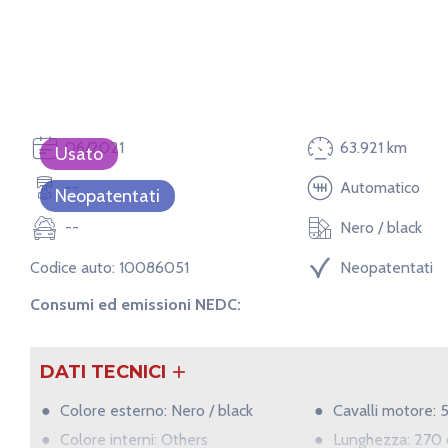
06/2021
63.921 km
Usato
--
Automatico
Neopatentati
--
Nero / black
Codice auto: 10086051
Neopatentati
Consumi ed emissioni NEDC:
DATI TECNICI
Colore esterno: Nero / black
Cavalli motore: 
Colore interni: Others
Lunghezza: 270