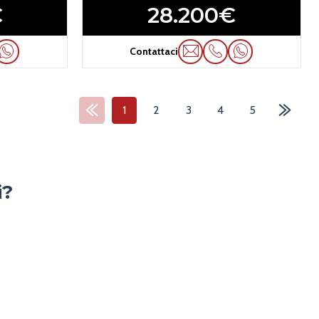
€
28.200€
Contattaci
1
2
3
4
5
i?