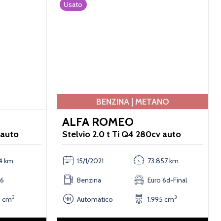
Usato
BENZINA | METANO
ALFA ROMEO
 auto
Stelvio 2.0 t Ti Q4 280cv auto
44 km
15/1/2021
73.857 km
 6
Benzina
Euro 6d-Final
3
3
5 cm
Automatico
1.995 cm