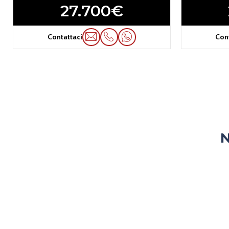
27.700€
Contattaci
Con
N