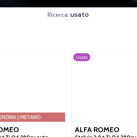
Ricerca:
usato
Usato
ENZINA | METANO
ROMEO
ALFA ROMEO