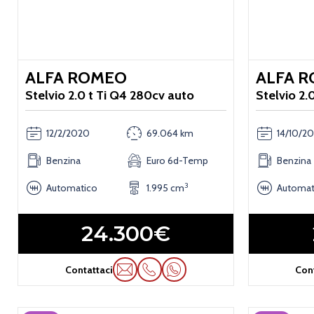
ALFA ROMEO
ALFA 
Stelvio 2.0 t Ti Q4 280cv auto
Stelvio 2.
12/2/2020
69.064 km
14/10/2
Benzina
Euro 6d-Temp
Benzina
3
Automatico
1.995 cm
Automat
24.300€
Contattaci
Con