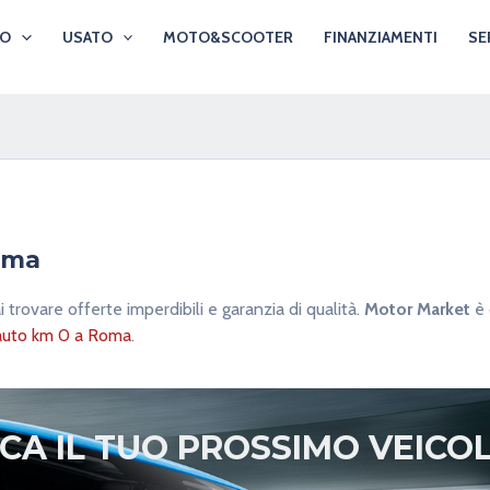
VO
USATO
MOTO&SCOOTER
FINANZIAMENTI
SE
Roma
trovare offerte imperdibili e garanzia di qualità.
Motor Market
è 
auto km 0 a Roma
.
RCA
IL TUO PROSSIMO
VEICO