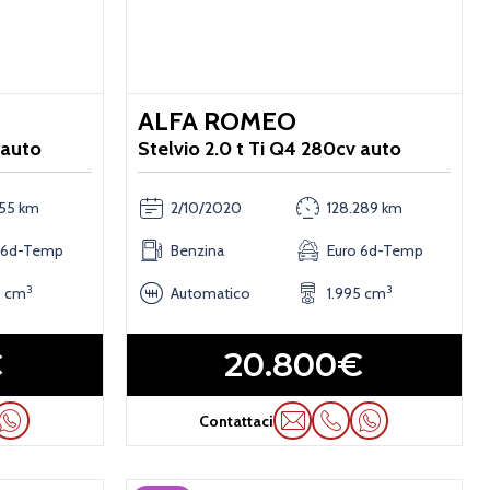
ALFA ROMEO
 auto
Stelvio 2.0 t Ti Q4 280cv auto
55 km
2/10/2020
128.289 km
 6d-Temp
Benzina
Euro 6d-Temp
3
3
5 cm
Automatico
1.995 cm
€
20.800€
Contattaci