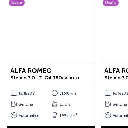
Usato
Usato
ALFA ROMEO
ALFA 
Stelvio 2.0 t Ti Q4 280cv auto
Stelvio 2.
15/11/2021
31.618 km
16/6/202
Benzina
Euro 6
Benzina
3
Automatico
1.995 cm
Automat