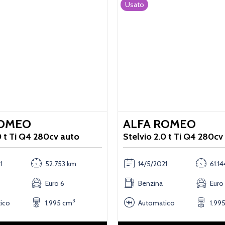
Usato
ROMEO
ALFA ROMEO
0 t Ti Q4 280cv auto
Stelvio 2.0 t Ti Q4 280cv
1
52.753 km
14/5/2021
61.1
Euro 6
Benzina
Euro
3
ico
1.995 cm
Automatico
1.99