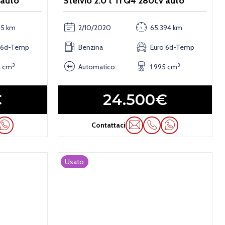
 auto
Stelvio 2.0 t Ti Q4 280cv auto
15 km
2/10/2020
65.394 km
 6d-Temp
Benzina
Euro 6d-Temp
3
3
5 cm
Automatico
1.995 cm
€
24.500€
Contattaci
Usato