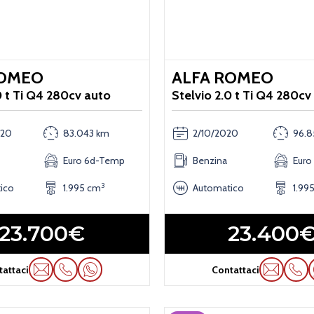
ROMEO
ALFA ROMEO
0 t Ti Q4 280cv auto
Stelvio 2.0 t Ti Q4 280cv
020
83.043 km
2/10/2020
96.8
Euro 6d-Temp
Benzina
Euro
3
ico
1.995 cm
Automatico
1.99
23.700€
23.400
tattaci
Contattaci