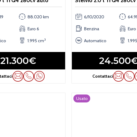
0 t Ti Q4 280cv auto
Stelvio 2.0 t Ti Q4 280cv
19
88.020 km
6/10/2020
64.9
Euro 6
Benzina
Euro
3
ico
1.995 cm
Automatico
1.99
21.300€
24.500
tattaci
Contattaci
Usato