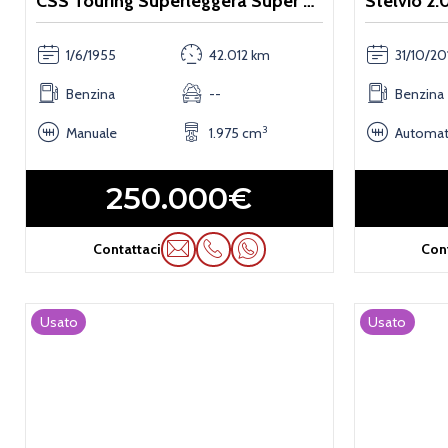
CSS Touring Superleggera Super Sprint
Stelvio 2.
1/6/1955
42.012 km
31/10/20
Benzina
--
Benzina
3
Manuale
1.975 cm
Automat
250.000€
Contattaci
Con
Usato
Usato