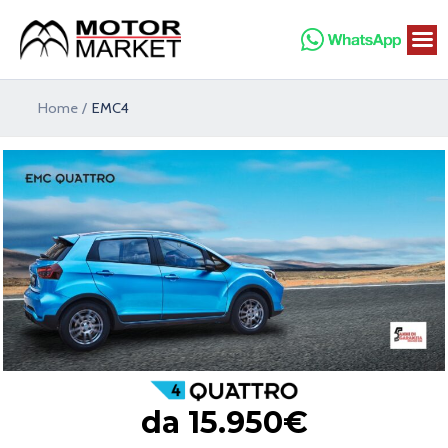
Vai
al
contenuto
Home
EMC4
da 15.950€