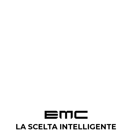
BENVENUTI A
BORDO
Il piacere di guida vi
aspetta
LA SCELTA INTELLIGENTE