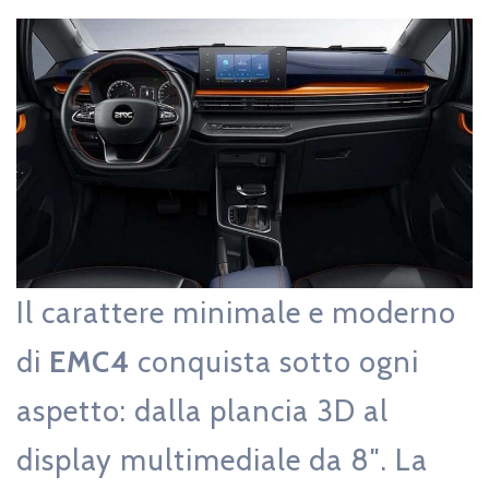
Il carattere minimale e moderno
di
EMC4
conquista sotto ogni
aspetto: dalla plancia 3D al
display multimediale da 8″. La