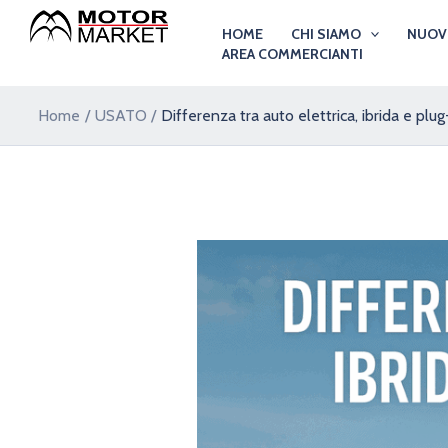
Vai
Navigazione
HOME
CHI SIAMO
NUO
al
articoli
AREA COMMERCIANTI
contenuto
Home
USATO
Differenza tra auto elettrica, ibrida e plu