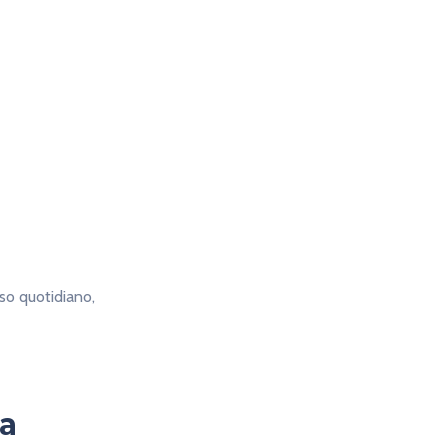
uso quotidiano,
ia