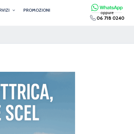
RVIZI
PROMOZIONI
oppure
06 718 0240