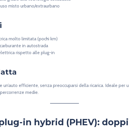
 uso misto urbano/extraurbano
i
ica molto limitata (pochi km)
carburante in autostrada
ettrica rispetto alle plug-in
datta
e un’auto efficiente, senza preoccuparsi della ricarica. Ideale per 
e percorrenze medie.
plug-in hybrid (PHEV): dopp