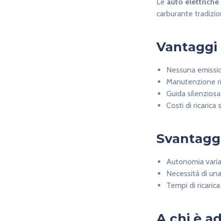
Le
auto elettriche
carburante tradizi
Vantaggi
Nessuna emissio
Manutenzione ri
Guida silenzios
Costi di ricarica
Svantagg
Autonomia varia
Necessità di un
Tempi di ricarica
A chi è a