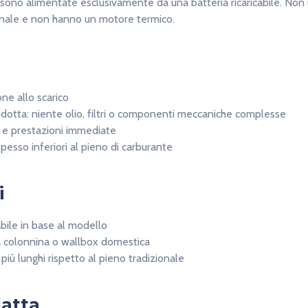
sono alimentate esclusivamente da una batteria ricaricabile. Non 
onale e non hanno un motore termico.
ne allo scarico
dotta: niente olio, filtri o componenti meccaniche complesse
a e prestazioni immediate
 spesso inferiori al pieno di carburante
i
bile in base al modello
a colonnina o wallbox domestica
 più lunghi rispetto al pieno tradizionale
datta