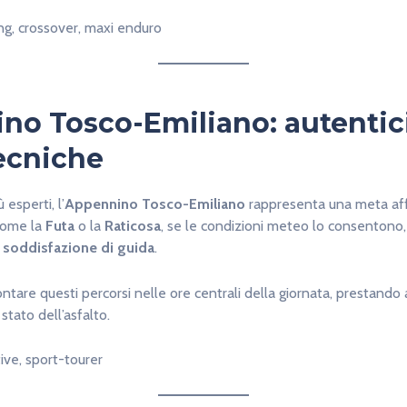
ing, crossover, maxi enduro
no Tosco-Emiliano: autentici
ecniche
 esperti, l’
Appennino Tosco-Emiliano
rappresenta una meta aff
 come la
Futa
o la
Raticosa
, se le condizioni meteo lo consentono
 soddisfazione di guida
.
rontare questi percorsi nelle ore centrali della giornata, prestando
stato dell’asfalto.
tive, sport-tourer