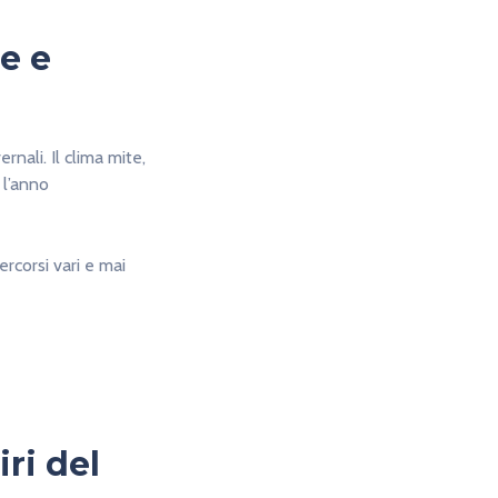
e e
rnali. Il clima mite,
 l’anno
rcorsi vari e mai
ri del