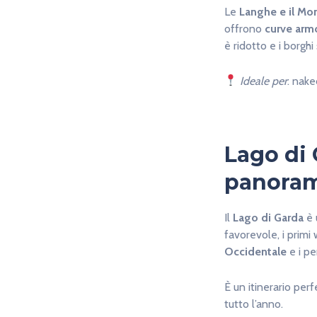
Le
Langhe e il Mo
offrono
curve arm
è ridotto e i borgh
Ideale per
: nake
Lago di 
panoram
Il
Lago di Garda
è 
favorevole, i prim
Occidentale
e i pe
È un itinerario per
tutto l’anno.