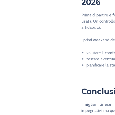
2026
Prima di partire è 
usata
. Un controllo
affidabilità.
I primi weekend de
valutare il comf
testare eventual
pianificare la st
Conclus
I
migliori itinerar
impegnativi, ma quel