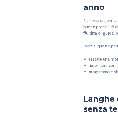
anno
Nei mesi di gennaio
buone possibilità 
fluidità di guida,
Inoltre, questo per
testare una
mot
riprendere conf
programmare viag
Langhe 
senza t