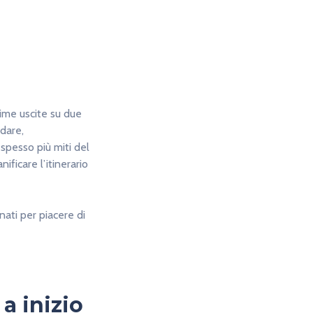
rime uscite su due
dare,
spesso più miti del
anificare l’itinerario
onati per piacere di
a inizio