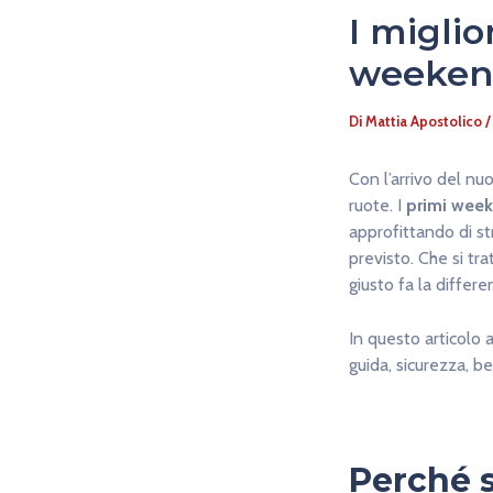
I miglio
weeken
Di
Mattia Apostolico
Con l’arrivo del nu
ruote. I
primi wee
approfittando di st
previsto. Che si tr
giusto fa la differe
In questo articolo
guida, sicurezza, b
Perché s