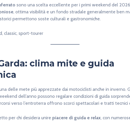
nferrato
sono una scelta eccellente per i primi weekend del 2026. 
oniose
, ottima visibilità e un fondo stradale generalmente ben ma
i storici permettono soste culturali e gastronomiche.
d, classic, sport-tourer
Garda: clima mite e guida
ica
una delle mete più apprezzate dai motociclisti anche in inverno. G
i weekend dell’anno possono regalare condizioni di guida sorprend
rcorsi verso l’entroterra offrono scorci spettacolari e tratti tecnici
fetto per chi desidera unire
piacere di guida e relax
, con numerose