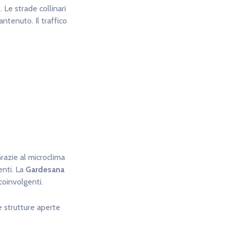
Le strade collinari
ntenuto. Il traffico
razie al microclima
enti. La
Gardesana
 coinvolgenti.
 strutture aperte