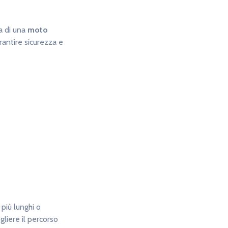
ta di una
moto
arantire sicurezza e
più lunghi o
egliere il percorso