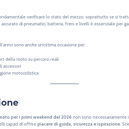
fondamentale verificare lo stato del mezzo, soprattutto se si trat
 accurato di pneumatici, batteria, freni e livelli è essenziale per g
ll’anno sono anche un’ottima occasione per:
ort della moto su percorsi reali
i accessori
agione motociclistica
ione
i moto per i primi weekend del 2026
non sono necessariamente i 
li capaci di offrire
piacere di guida, sicurezza e ispirazione
. Sc