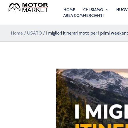
Vai
Navigazione
HOME
CHI SIAMO
NUO
al
articoli
AREA COMMERCIANTI
contenuto
Home
USATO
I migliori itinerari moto per i primi weeke