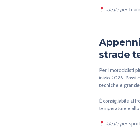
Ideale per
: tour
Appenni
strade t
Per i motociclisti più
inizio 2026. Passi
tecniche e grande
È consigliabile aff
temperature e allo 
Ideale per
: spor