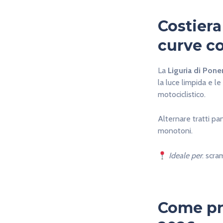
Costiera
curve co
La
Liguria di Pone
la luce limpida e l
motociclistico.
Alternare tratti pa
monotoni.
Ideale per
: scra
Come pre