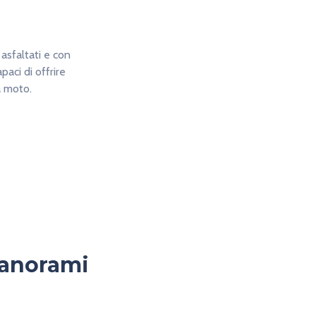
 asfaltati e con
aci di offrire
a moto.
panorami