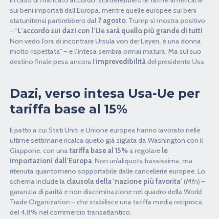
in caso di mancato accordo, scatterebbero le tariffe americane
sui beni importati dall’Europa, mentre quelle europee sui beni
statunitensi partirebbero dal
7 agosto
. Trump si mostra positivo
– “
L’accordo sui dazi con l’Ue sarà quello più grande di tutti
.
Non vedo l’ora di incontrare Ursula von der Leyen, è una donna
molto rispettata” – e l’intesa sembra ormai matura. Ma sul suo
destino finale pesa ancora l’
imprevedibilità
del presidente Usa.
Dazi, verso intesa Usa-Ue per
tariffa base al 15%
Il patto a cui Stati Uniti e Unione europea hanno lavorato nelle
ultime settimane ricalca quello già siglata da Washington con il
Giappone, con una
tariffa base al 15%
a regolare
le
importazioni dall’Europa
. Non un’aliquota bassissima, ma
ritenuta quantomeno sopportabile dalle cancellerie europee. Lo
schema include la
clausola della ‘nazione più favorita’
(Mfn) –
garanzia di parità e non discriminazione nel quadro della World
Trade Organization – che stabilisce una tariffa media reciproca
del 4,8% nel commercio transatlantico.