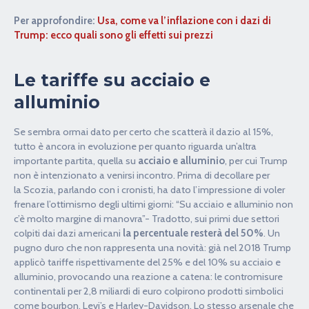
Per approfondire:
Usa, come va l’inflazione con i dazi di
Trump: ecco quali sono gli effetti sui prezzi
Le tariffe su acciaio e
alluminio
Se sembra ormai dato per certo che scatterà il dazio al 15%,
tutto è ancora in evoluzione per quanto riguarda un’altra
importante partita, quella su
acciaio e alluminio
, per cui Trump
non è intenzionato a venirsi incontro. Prima di decollare per
la Scozia, parlando con i cronisti, ha dato l’impressione di voler
frenare l’ottimismo degli ultimi giorni: “Su acciaio e alluminio non
c’è molto margine di manovra”- Tradotto, sui primi due settori
colpiti dai dazi americani
la percentuale resterà del 50%
. Un
pugno duro che non rappresenta una novità: già nel 2018 Trump
applicò tariffe rispettivamente del 25% e del 10% su acciaio e
alluminio, provocando una reazione a catena: le contromisure
continentali per 2,8 miliardi di euro colpirono prodotti simbolici
come bourbon, Levi’s e Harley-Davidson. Lo stesso arsenale che