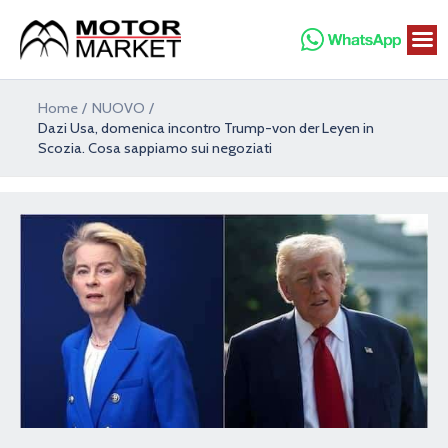
Vai
al
contenuto
Navigazione
Home
NUOVO
articoli
Dazi Usa, domenica incontro Trump-von der Leyen in
Scozia. Cosa sappiamo sui negoziati