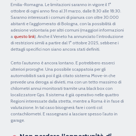
Emilia-Romagna. Le limitazioni saranno in vigore il 1°
ottobre di ogni anno fino al 31 marzo, dalle 8:30 alle 18:30.
Saranno interessati i comuni di pianura con oltre 30.000
abitanti e l’agglomerato di Bologna, con la possibilità di
adesione volontaria per altri comuni (maggiori informazioni
a
questo link
). Anche il Veneto ha annunciato l’introduzione
di restrizioni simili a partire dal 1° ottobre 2025, sebbene i
dettagli specifici non siano ancora stati definiti.
Certo l’autunno è ancora lontano. E potrebbero esserci
ulteriori proroghe. Una possibile scappatoia per gli
automobilisti sarà poi il già citato sistema Move-in che
prevede una deroga ai divieti, ma con un tetto massimo di
chilometri annui monitorati tramite una black box con
localizzatore Gps. Il sistema è già operativo nelle quattro
Regioni interessate dalla stretta, mentre a Roma è in fase di
valutazione. In tal caso bisognerà fare i conti col
contachilometri. E rassegnarsi a lasciare spesso l’auto in
garage.