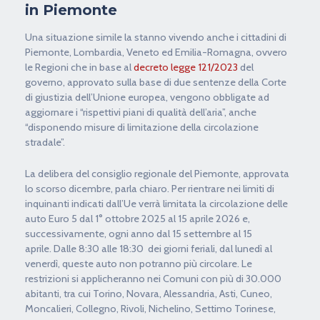
in Piemonte
Una situazione simile la stanno vivendo anche i cittadini di
Piemonte, Lombardia, Veneto ed Emilia-Romagna, ovvero
le Regioni che in base al
decreto legge 121/2023
del
governo, approvato sulla base di due sentenze della Corte
di giustizia dell’Unione europea, vengono obbligate ad
aggiornare i “rispettivi piani di qualità dell’aria”, anche
“disponendo misure di limitazione della circolazione
stradale”.
La delibera del consiglio regionale del Piemonte, approvata
lo scorso dicembre, parla chiaro. Per rientrare nei limiti di
inquinanti indicati dall’Ue verrà limitata la circolazione delle
auto Euro 5 dal 1° ottobre 2025 al 15 aprile 2026 e,
successivamente, ogni anno dal 15 settembre al 15
aprile. Dalle 8:30 alle 18:30 dei giorni feriali, dal lunedì al
venerdì, queste auto non potranno più circolare. Le
restrizioni si applicheranno nei Comuni con più di 30.000
abitanti, tra cui Torino, Novara, Alessandria, Asti, Cuneo,
Moncalieri, Collegno, Rivoli, Nichelino, Settimo Torinese,