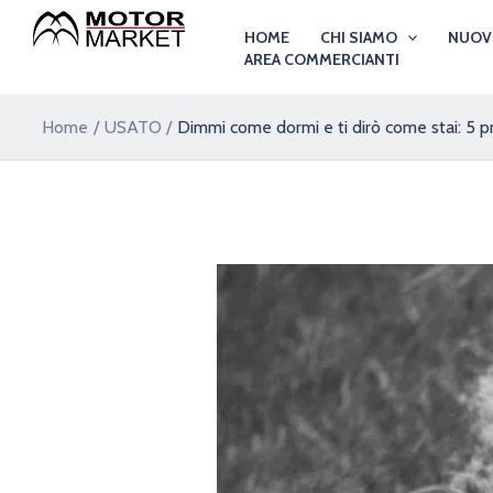
Vai
Navigazione
HOME
CHI SIAMO
NUO
al
articoli
AREA COMMERCIANTI
contenuto
Home
USATO
Dimmi come dormi e ti dirò come stai: 5 prof