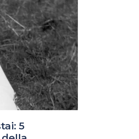
ai: 5
 della