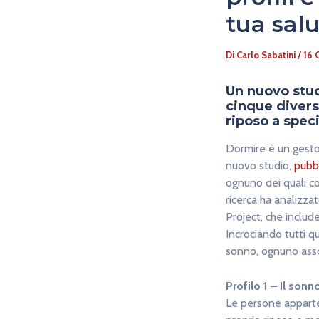
tua salu
Di
Carlo Sabatini
/
16 
Un nuovo stud
cinque diversi
riposo a speci
Dormire è un gesto 
nuovo studio,
pubbl
ognuno dei quali coll
ricerca ha analizza
Project, che include
Incrociando tutti qu
sonno, ognuno assoc
Profilo 1 – Il sonn
Le persone apparte