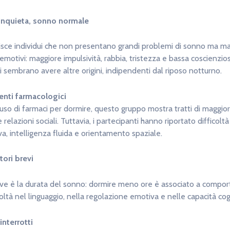
 inquieta, sonno normale
nisce individui che non presentano grandi problemi di sonno ma m
otivi: maggiore impulsività, rabbia, tristezza e bassa coscienziosit
i sembrano avere altre origini, indipendenti dal riposo notturno.
ienti farmacologici
’uso di farmaci per dormire, questo gruppo mostra tratti di maggior
relazioni sociali. Tuttavia, i partecipanti hanno riportato difficoltà
, intelligenza fluida e orientamento spaziale.
tori brevi
iave è la durata del sonno: dormire meno ore è associato a compo
coltà nel linguaggio, nella regolazione emotiva e nelle capacità cog
interrotti