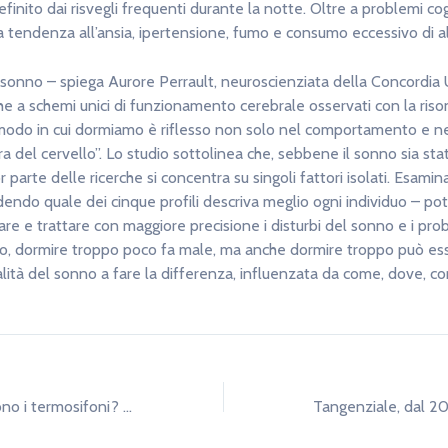
inito dai risvegli frequenti durante la notte. Oltre a problemi cog
a tendenza all’ansia, ipertensione, fumo e consumo eccessivo di al
del sonno – spiega Aurore Perrault, neuroscienziata della Concordia 
e a schemi unici di funzionamento cerebrale osservati con la ris
modo in cui dormiamo è riflesso non solo nel comportamento e ne
ra del cervello”. Lo studio sottolinea che, sebbene il sonno sia s
 parte delle ricerche si concentra su singoli fattori isolati. Esamin
ndo quale dei cinque profili descriva meglio ogni individuo – pot
are e trattare con maggiore precisione i disturbi del sonno e i pro
to, dormire troppo poco fa male, ma anche dormire troppo può es
ualità del sonno a fare la differenza, influenzata da come, dove, c
Quando si accendono i termosifoni? Date e orari zona per zona