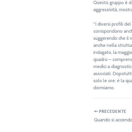
Questo gruppo è def
aggressività, mostr
“I diversi profili 
corrispondono anch
suggerendo che il 
anche nella struttu
indagato, la maggior
quadro – comprende
medici a diagnostic
associati. Dopotut
solo le ore: è la q
dormiamo.
PRECEDENTE