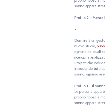
proprio riposo e mos
sonno appare stret
Profilo 2 – Mente
Dormire è un gesto 
nuovo studio,
pubbl
ognuno dei quali coll
ricerca ha analizza
Project, che include
Incrociando tutti qu
sonno, ognuno assoc
Profilo 1 – Il sonn
Le persone apparte
proprio riposo e mos
sonno appare stret