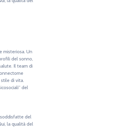
ui, la qualità del
e misteriosa. Un
profili del sonno,
salute. Il team di
n Connectome
tile di vita.
icosociali” del
nsoddisfatte del
ui, la qualità del