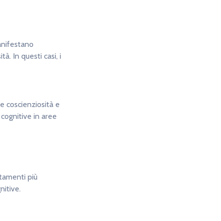
anifestano
à. In questi casi, i
e coscienziosità e
 cognitive in aree
rtamenti più
nitive.