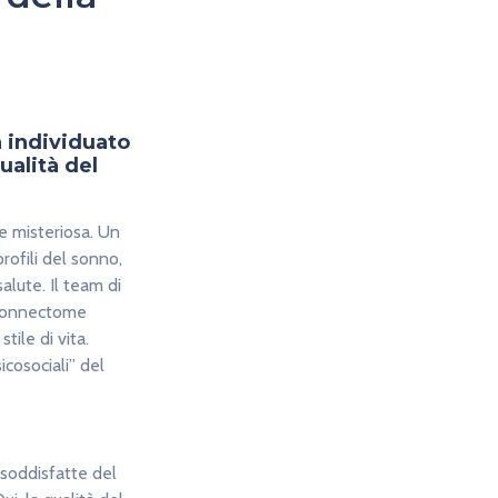
a individuato
ualità del
e misteriosa. Un
profili del sonno,
salute. Il team di
n Connectome
tile di vita.
icosociali” del
nsoddisfatte del