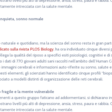
trano livelli più alti di depressione, ansia, stress, paura e rabbia. Q
tamente intrecciata con la salute mentale.
 inquieta, sonno normale
naturale e quotidiano, ma la scienza del sonno resta in gran part
icato sulla rivista PLOS Biology
, ha ora individuato cinque diversi 
ega la qualità del riposo a specifici esiti psicologici, cognitivi e di 
to i dati di 770 giovani adulti sani raccolti nell’ambito dell’Huma
 immagini cerebrali e informazioni auto-riferite su sonno, salute e s
esti elementi, gli scienziati hanno identificato cinque profili “biops
iato a modelli distinti di organizzazione delle reti cerebrali.
o fragile e la mente vulnerabile
nenti a questo gruppo faticano ad addormentarsi, si dichiarano i
trano livelli più alti di depressione, ansia, stress, paura e rabbia. Q
tamente intrecciata con la salute mentale.