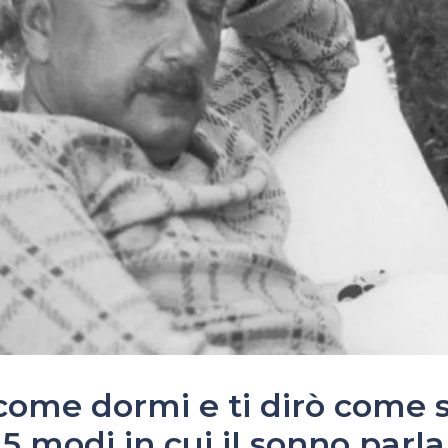
ome dormi e ti dirò come st
e 5 modi in cui il sonno parla