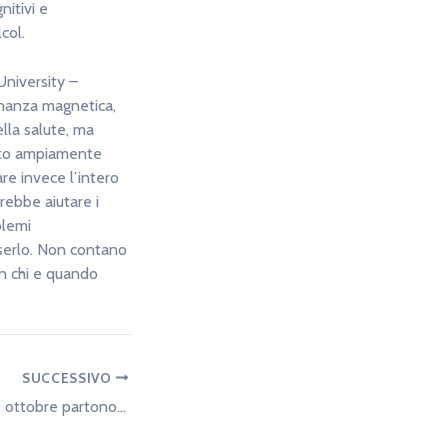
nitivi e
col.
University –
onanza magnetica,
lla salute, ma
tato ampiamente
are invece l’intero
rebbe aiutare i
blemi
serlo. Non contano
on chi e quando
SUCCESSIVO
Tangenziale, dal 20 ottobre partono i lavori notturni