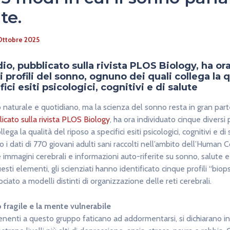
te.
Ottobre 2025
io, pubblicato sulla rivista PLOS Biology, ha or
 profili del sonno, ognuno dei quali collega la q
fici esiti psicologici, cognitivi e di salute
naturale e quotidiano, ma la scienza del sonno resta in gran part
icato sulla rivista PLOS Biology
, ha ora individuato cinque diversi 
ega la qualità del riposo a specifici esiti psicologici, cognitivi e di 
to i dati di 770 giovani adulti sani raccolti nell’ambito dell’Huma
 immagini cerebrali e informazioni auto-riferite su sonno, salute e s
esti elementi, gli scienziati hanno identificato cinque profili “biops
iato a modelli distinti di organizzazione delle reti cerebrali.
o fragile e la mente vulnerabile
nenti a questo gruppo faticano ad addormentarsi, si dichiarano i