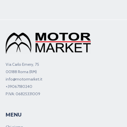
Via Carlo Emery, 75
00188 Roma (RM)
info@motormarket.it
+39067180240
P.IVA: 06825331009
MENU
Chi siamo