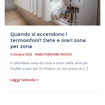
Date
e
orari
zona
per
zona
Quando si accendono i
termosifoni? Date e orari zona
per zona
5 Ottobre 2025
-
MANUTENZIONE
,
NUOVO
Il calendario varia da zona a zona: nelle aree più
fredde si può dal 15 ottobre, se non prima. In […]
Leggi l'articolo »