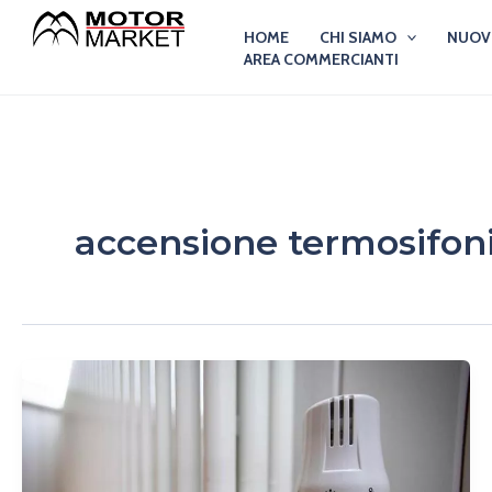
Vai
HOME
CHI SIAMO
NUO
al
AREA COMMERCIANTI
contenuto
accensione termosifo
Quando
si
accendono
i
termosifoni?