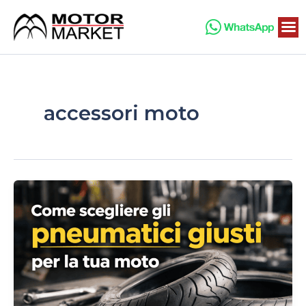
Vai
al
contenuto
accessori moto
Come
scegliere
gli
pneumatici
giusti
per
la
tua
moto