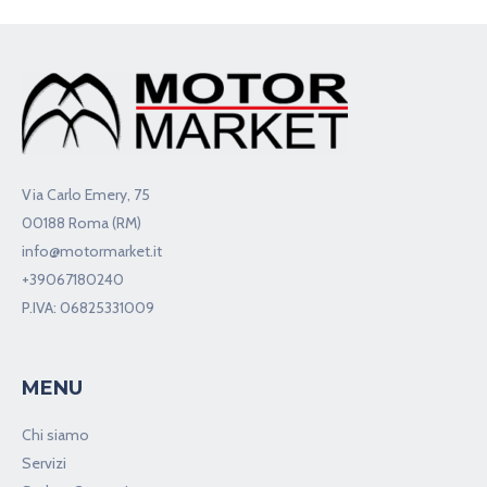
Via Carlo Emery, 75
00188 Roma (RM)
info@motormarket.it
+39067180240
P.IVA: 06825331009
MENU
Chi siamo
Servizi