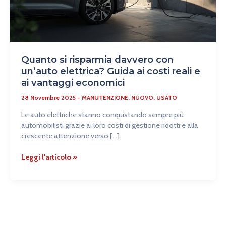
Guida
ai
costi
reali
e
Quanto si risparmia davvero con
ai
vantaggi
un’auto elettrica? Guida ai costi reali e
economici
ai vantaggi economici
28 Novembre 2025
-
MANUTENZIONE
,
NUOVO
,
USATO
Le auto elettriche stanno conquistando sempre più
automobilisti grazie ai loro costi di gestione ridotti e alla
crescente attenzione verso […]
Leggi l'articolo »