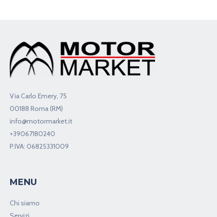
Via Carlo Emery, 75
00188 Roma (RM)
info@motormarket.it
+39067180240
P.IVA: 06825331009
MENU
Chi siamo
Servizi