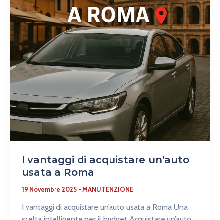
usata
a
Roma
I vantaggi di acquistare un’auto
usata a Roma
19 Novembre 2025
-
MANUTENZIONE
I vantaggi di acquistare un’auto usata a Roma Una
scelta intelligente per il budget Acquistare un’auto