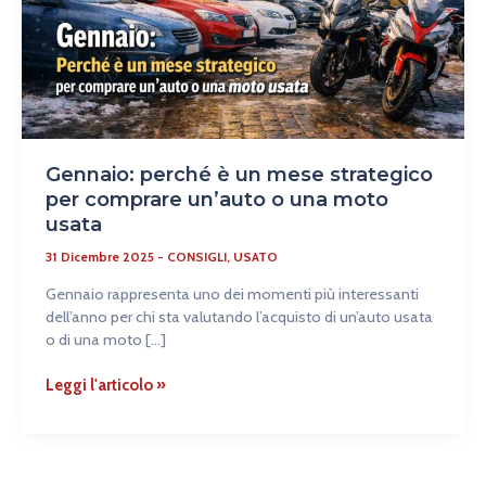
comprare
un’auto
o
una
moto
usata
Gennaio: perché è un mese strategico
per comprare un’auto o una moto
usata
31 Dicembre 2025
-
CONSIGLI
,
USATO
Gennaio rappresenta uno dei momenti più interessanti
dell’anno per chi sta valutando l’acquisto di un’auto usata
o di una moto […]
Leggi l'articolo »