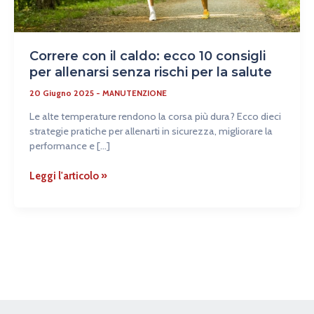
senza
rischi
per
la
Correre con il caldo: ecco 10 consigli
salute
per allenarsi senza rischi per la salute
20 Giugno 2025
-
MANUTENZIONE
Le alte temperature rendono la corsa più dura? Ecco dieci
strategie pratiche per allenarti in sicurezza, migliorare la
performance e […]
Leggi l'articolo »