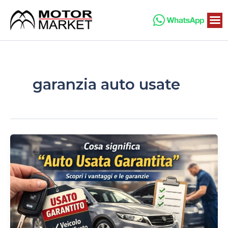
Vai
al
contenuto
garanzia auto usate
Cosa
significa
“auto
usata
garantita”