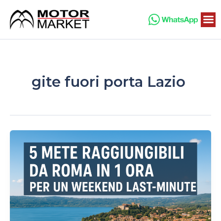
Vai
al
contenuto
gite fuori porta Lazio
5
mete
raggiungibili
da
Roma
in
1
ora
per