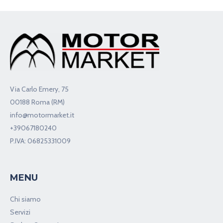
Via Carlo Emery, 75
00188 Roma (RM)
info@motormarket.it
+39067180240
P.IVA: 06825331009
MENU
Chi siamo
Servizi