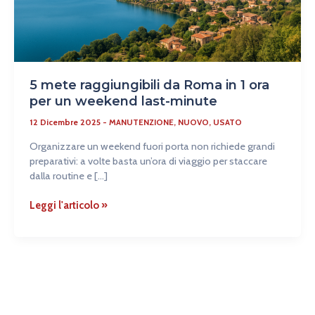
un
weekend
last-
minute
5 mete raggiungibili da Roma in 1 ora
per un weekend last-minute
12 Dicembre 2025
-
MANUTENZIONE
,
NUOVO
,
USATO
Organizzare un weekend fuori porta non richiede grandi
preparativi: a volte basta un’ora di viaggio per staccare
dalla routine e […]
Leggi l'articolo »