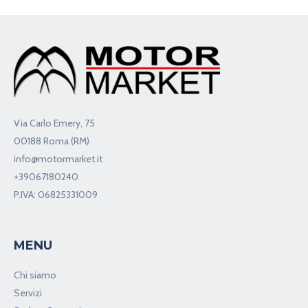
Via Carlo Emery, 75
00188 Roma (RM)
info@motormarket.it
+39067180240
P.IVA: 06825331009
MENU
Chi siamo
Servizi