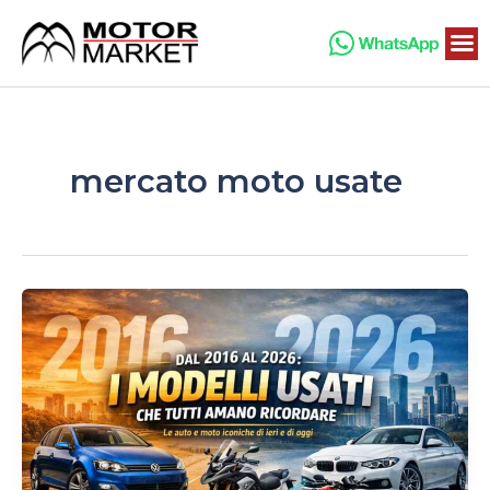
Vai
al
contenuto
mercato moto usate
Dal
2016
al
2026:
i
modelli
usati
che
tutti