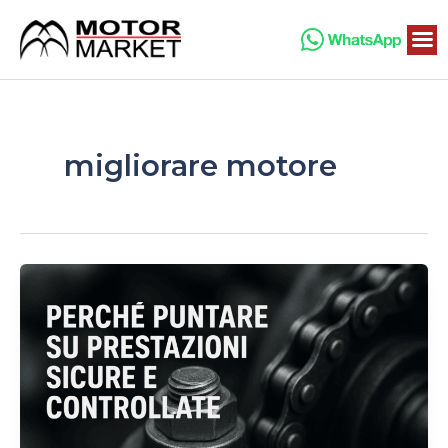
Vai
al
contenuto
migliorare motore
Perché
puntare
su
prestazioni
sicure
e
controllate