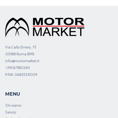
Via Carlo Emery, 75
00188 Roma (RM)
info@motormarket.it
+39067180240
P.IVA: 06825331009
MENU
Chi siamo
Servizi