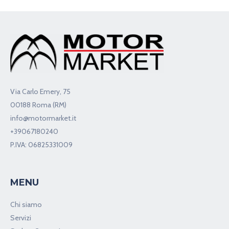
Via Carlo Emery, 75
00188 Roma (RM)
info@motormarket.it
+39067180240
P.IVA: 06825331009
MENU
Chi siamo
Servizi