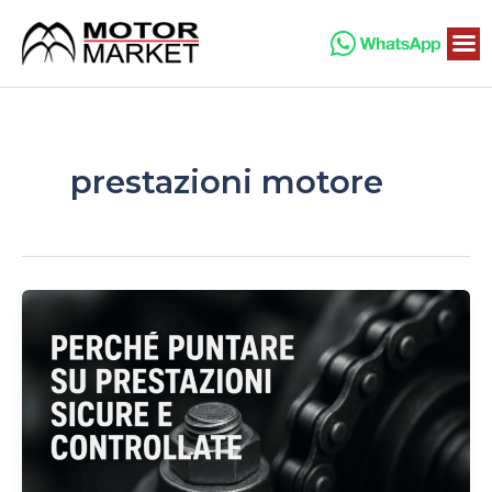
Vai
al
contenuto
prestazioni motore
Perché
puntare
su
prestazioni
sicure
e
controllate