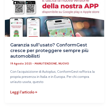
per
proteggere
sempre
più
automobilisti
Garanzia sull’usato? ConformGest
cresce per proteggere sempre più
automobilisti
19 Agosto 2025
-
MANUTENZIONE
,
NUOVO
Con l’acquisizione di Autoplus, ConformGest rafforza la
propria presenza in Italia e in Europa. Per chi compra
un’auto usata, questo
Leggi l'articolo »