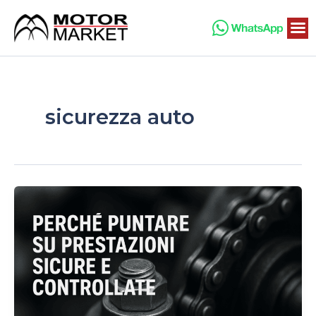
Vai
al
contenuto
sicurezza auto
Perché
puntare
su
prestazioni
sicure
e
controllate