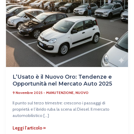
Mercato
Auto
2025
L’Usato è il Nuovo Oro: Tendenze e
Opportunità nel Mercato Auto 2025
9 Novembre 2025
-
MANUTENZIONE
,
NUOVO
Il punto sul terzo trimestre: crescono i passaggi di
proprietà e l’ibrido ruba la scena al Diesel. Il mercato
automobilistico […]
Leggi l'articolo »