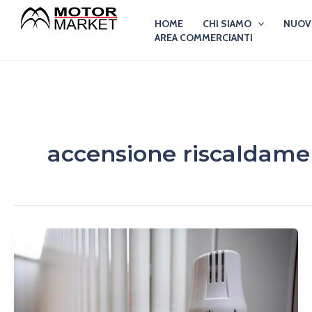
Vai
HOME
CHI SIAMO
NUO
al
AREA COMMERCIANTI
contenuto
accensione riscaldame
Quando
si
accendono
i
termosifoni?