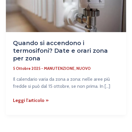
Date
e
orari
zona
per
zona
Quando si accendono i
termosifoni? Date e orari zona
per zona
5 Ottobre 2025
-
MANUTENZIONE
,
NUOVO
Il calendario varia da zona a zona: nelle aree più
fredde si può dal 15 ottobre, se non prima. In […]
Leggi l'articolo »