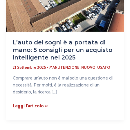
portata
di
mano:
5
consigli
per
L’auto dei sogni è a portata di
un
mano: 5 consigli per un acquisto
acquisto
intelligente nel 2025
intelligente
nel
21 Settembre 2025
-
MANUTENZIONE
,
NUOVO
,
USATO
2025
Comprare un’auto non è mai solo una questione di
necessità. Per molti, è la realizzazione di un
desiderio, la ricerca […]
Leggi l'articolo »