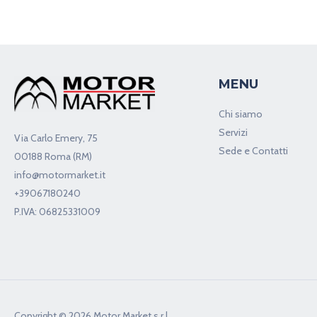
MENU
Chi siamo
Servizi
Via Carlo Emery, 75
Sede e Contatti
00188 Roma (RM)
info@motormarket.it
+39067180240
P.IVA: 06825331009
Copyright © 2026 Motor Market s.r.l