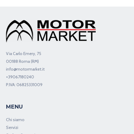
Via Carlo Emery, 75
00188 Roma (RM)
info@motormarket.it
+39067180240
P.IVA: 06825331009
MENU
Chi siamo
Servizi