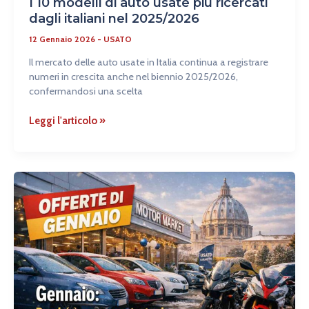
I 10 modelli di auto usate più ricercati
dagli italiani nel 2025/2026
12 Gennaio 2026
-
USATO
Il mercato delle auto usate in Italia continua a registrare
numeri in crescita anche nel biennio 2025/2026,
confermandosi una scelta
Leggi l'articolo »
Gennaio:
perché
è
un
mese
strategico
per
comprare
un’auto
o