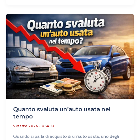
Quanto
svaluta
un’auto
usata
nel
tempo
Quanto svaluta un’auto usata nel
tempo
9 Marzo 2026
-
USATO
Quando si parla di acquisto di un’auto usata, uno degli