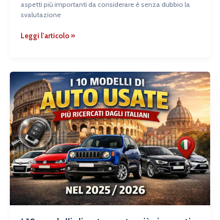
aspetti più importanti da considerare è senza dubbio la
svalutazione
Leggi l'articolo »
I
10
modelli
di
auto
usate
più
ricercati
dagli
italiani
nel
2025/2026