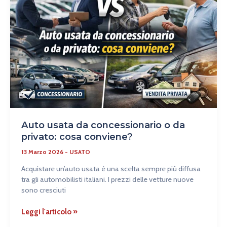
concessionario
o
da
privato:
cosa
conviene?
Auto usata da concessionario o da
privato: cosa conviene?
13 Marzo 2026
-
USATO
Acquistare un’auto usata è una scelta sempre più diffusa
tra gli automobilisti italiani. I prezzi delle vetture nuove
sono cresciuti
Leggi l'articolo »