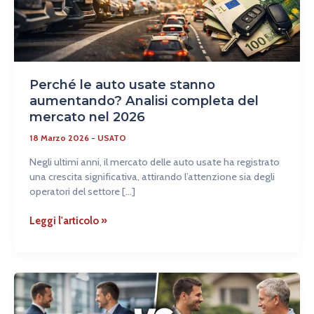
mercato
nel
2026
Perché le auto usate stanno
aumentando? Analisi completa del
mercato nel 2026
18 Marzo 2026
-
USATO
Negli ultimi anni, il mercato delle auto usate ha registrato
una crescita significativa, attirando l’attenzione sia degli
operatori del settore […]
Leggi l'articolo »
Auto
usata
da