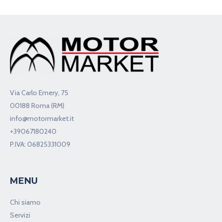
Via Carlo Emery, 75
00188 Roma (RM)
info@motormarket.it
+39067180240
P.IVA: 06825331009
MENU
Chi siamo
Servizi