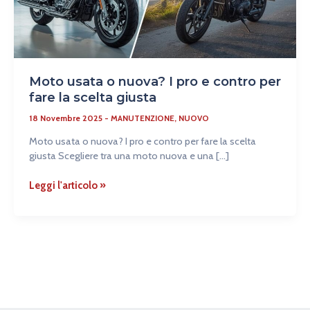
contro
per
fare
la
scelta
Moto usata o nuova? I pro e contro per
giusta
fare la scelta giusta
18 Novembre 2025
-
MANUTENZIONE
,
NUOVO
Moto usata o nuova? I pro e contro per fare la scelta
giusta Scegliere tra una moto nuova e una […]
Leggi l'articolo »