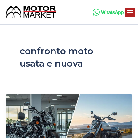
Vai
al
contenuto
confronto moto
usata e nuova
Moto
usata
o
nuova?
I
pro
e