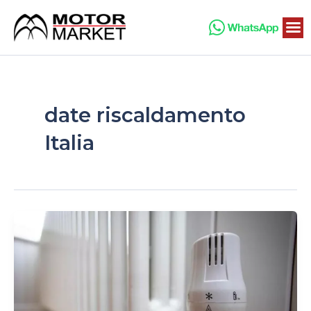
Vai
al
contenuto
date riscaldamento
Italia
Quando
si
accendono
i
termosifoni?
Date
e