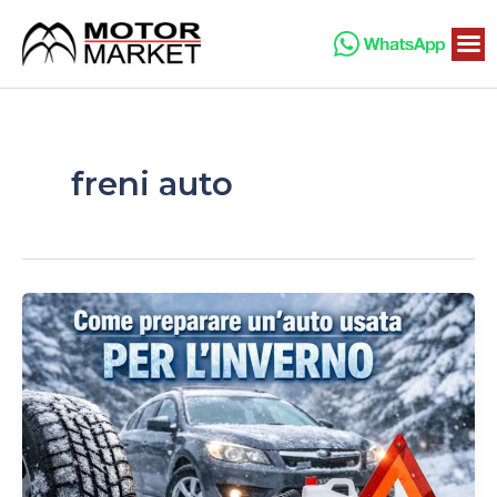
Vai
al
contenuto
freni auto
Come
preparare
un’auto
usata
per
l’inverno