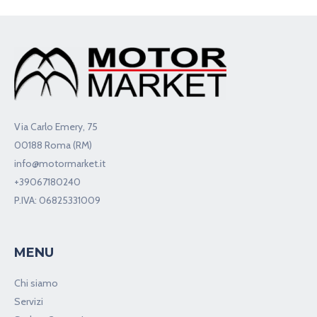
Via Carlo Emery, 75
00188 Roma (RM)
info@motormarket.it
+39067180240
P.IVA: 06825331009
MENU
Chi siamo
Servizi