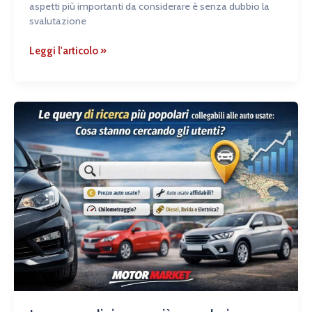
aspetti più importanti da considerare è senza dubbio la
svalutazione
Leggi l'articolo »
Le
query
di
ricerca
più
popolari
collegabili
alle
auto
usate:
cosa
stanno
cercando
gli