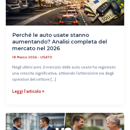
mercato
nel
2026
Perché le auto usate stanno
aumentando? Analisi completa del
mercato nel 2026
18 Marzo 2026
-
USATO
Negli ultimi anni, il mercato delle auto usate ha registrato
una crescita significativa, attirando l’attenzione sia degli
operatori del settore […]
Leggi l'articolo »
Auto
usata
da