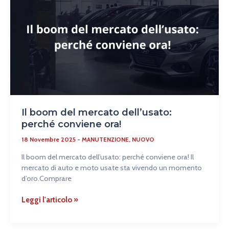
del
mercato
dell’usato:
perché
conviene
ora!
Il boom del mercato dell’usato:
perché conviene ora!
18 Novembre 2025
-
MANUTENZIONE
,
NUOVO
Il boom del mercato dell’usato: perché conviene ora! Il
mercato di auto e moto usate sta vivendo un momento
d’oro.Comprare
Leggi l'articolo »