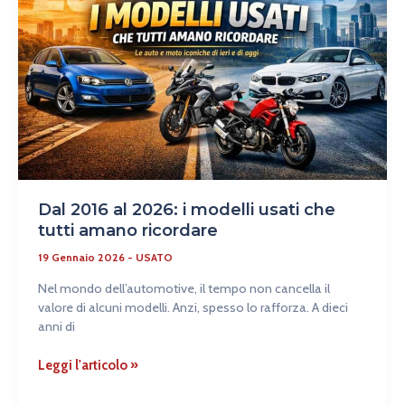
i
modelli
usati
che
tutti
amano
ricordare
Dal 2016 al 2026: i modelli usati che
tutti amano ricordare
19 Gennaio 2026
-
USATO
Nel mondo dell’automotive, il tempo non cancella il
valore di alcuni modelli. Anzi, spesso lo rafforza. A dieci
anni di
Leggi l'articolo »