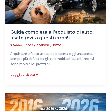
errori!)
Guida completa all’acquisto di auto
usate (evita questi errori!)
3 Febbraio 2026
-
CONSIGLI
,
USATO
Acquistare un’auto usata rappresenta oggi una scelta
sempre più diffusa tra gli automobilisti italiani. I motivi
sono molteplici: prezzi più
Leggi l'articolo »
Dal
2016
al
2026: