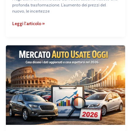
profonda trasformazione. L’aumento dei prezzi del
nuovo, le incertezze
Leggi l'articolo »
Mercato
auto
usate
oggi:
cosa
dicono
i
dati
aggiornati
e
cosa
aspettarsi
nel
2026