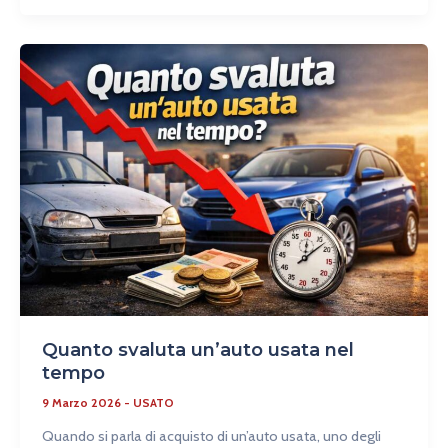
Quanto
svaluta
un’auto
usata
nel
tempo
Quanto svaluta un’auto usata nel
tempo
9 Marzo 2026
-
USATO
Quando si parla di acquisto di un’auto usata, uno degli