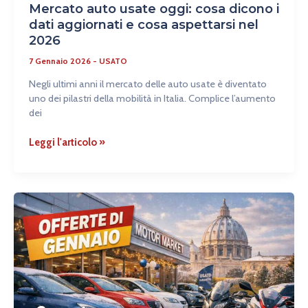
Mercato auto usate oggi: cosa dicono i
dati aggiornati e cosa aspettarsi nel
2026
7 Gennaio 2026
-
USATO
Negli ultimi anni il mercato delle auto usate è diventato
uno dei pilastri della mobilità in Italia. Complice l’aumento
dei
Leggi l'articolo »
Gennaio:
perché
è
un
mese
strategico
per
comprare