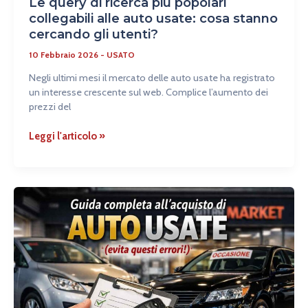
Le query di ricerca più popolari
utenti?
collegabili alle auto usate: cosa stanno
cercando gli utenti?
10 Febbraio 2026
-
USATO
Negli ultimi mesi il mercato delle auto usate ha registrato
un interesse crescente sul web. Complice l’aumento dei
prezzi del
Leggi l'articolo »
Guida
completa
all’acquisto
di
auto
usate
(evita
questi