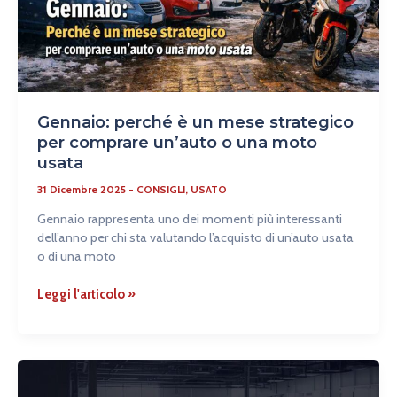
un’auto
o
una
moto
usata
Gennaio: perché è un mese strategico
per comprare un’auto o una moto
usata
31 Dicembre 2025
-
CONSIGLI
,
USATO
Gennaio rappresenta uno dei momenti più interessanti
dell’anno per chi sta valutando l’acquisto di un’auto usata
o di una moto
Leggi l'articolo »
Il
boom