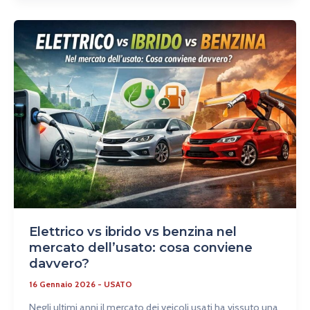
Elettrico
vs
ibrido
vs
benzina
nel
mercato
dell’usato:
cosa
conviene
davvero?
Elettrico vs ibrido vs benzina nel
mercato dell’usato: cosa conviene
davvero?
16 Gennaio 2026
-
USATO
Negli ultimi anni il mercato dei veicoli usati ha vissuto una