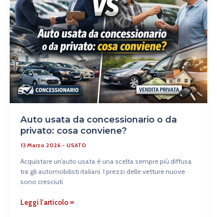
concessionario
o
da
privato:
cosa
conviene?
Auto usata da concessionario o da
privato: cosa conviene?
13 Marzo 2026
-
USATO
Acquistare un’auto usata è una scelta sempre più diffusa
tra gli automobilisti italiani. I prezzi delle vetture nuove
sono cresciuti
Leggi l'articolo »