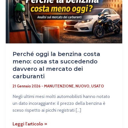
meno:
cosa
sta
succedendo
davvero
al
mercato
dei
Perché oggi la benzina costa
carburanti
meno: cosa sta succedendo
davvero al mercato dei
carburanti
21 Gennaio 2026
-
MANUTENZIONE
,
NUOVO
,
USATO
Negli ultimi mesi molti automobilisti hanno notato
un dato incoraggiante: il prezzo della benzina è
sceso rispetto ai picchi registrati […]
Leggi l'articolo »