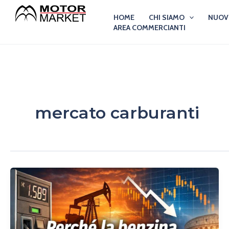
Vai
HOME
CHI SIAMO
NUO
al
AREA COMMERCIANTI
contenuto
mercato carburanti
Perché
oggi
la
benzina
costa