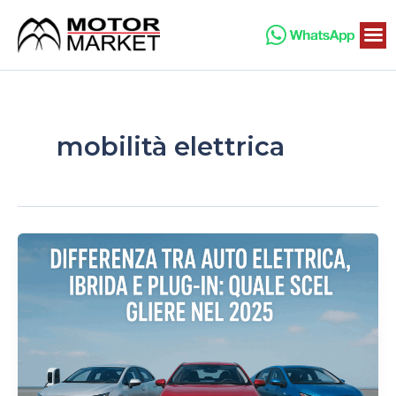
Vai
al
contenuto
mobilità elettrica
Differenza
tra
auto
elettrica,
ibrida
e
plug-
in:
quale