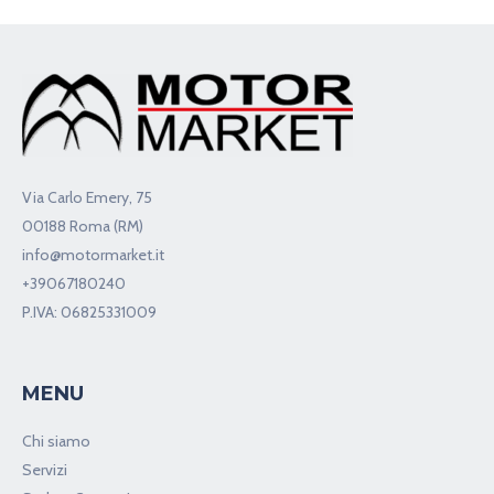
Via Carlo Emery, 75
00188 Roma (RM)
info@motormarket.it
+39067180240
P.IVA: 06825331009
MENU
Chi siamo
Servizi