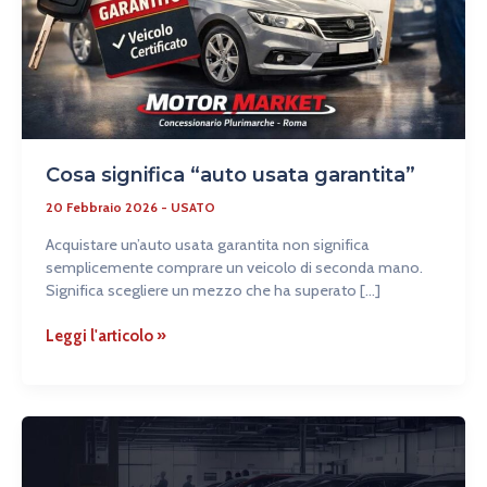
Cosa significa “auto usata garantita”
20 Febbraio 2026
-
USATO
Acquistare un’auto usata garantita non significa
semplicemente comprare un veicolo di seconda mano.
Significa scegliere un mezzo che ha superato […]
Leggi l'articolo »
Il
boom
del