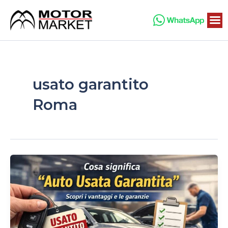
Vai
al
contenuto
usato garantito
Roma
Cosa
significa
“auto
usata
garantita”