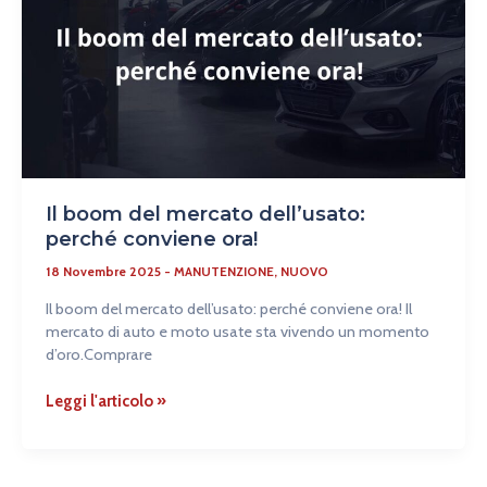
mercato
dell’usato:
perché
conviene
ora!
Il boom del mercato dell’usato:
perché conviene ora!
18 Novembre 2025
-
MANUTENZIONE
,
NUOVO
Il boom del mercato dell’usato: perché conviene ora! Il
mercato di auto e moto usate sta vivendo un momento
d’oro.Comprare
Leggi l'articolo »